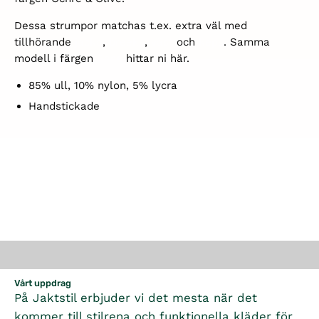
Dessa strumpor matchas t.ex. extra väl med
tillhörande
jacka
,
breeks
,
väst
och
keps
. Samma
modell i färgen
Sage
hittar ni här.
85% ull, 10% nylon, 5% lycra
Handstickade
Vårt uppdrag
På Jaktstil erbjuder vi det mesta när det
kommer till stilrena och funktionella kläder för