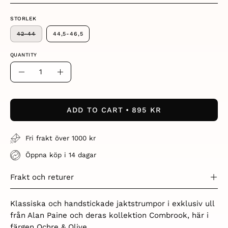
STORLEK
42-44
44,5-46,5
QUANTITY
Quantity
Decrease
Increase
Quantity
Quantity
ADD TO CART
895 KR
Fri frakt över 1000 kr
Öppna köp i 14 dagar
Frakt och returer
Klassiska och handstickade jaktstrumpor i exklusiv ull
från Alan Paine och deras kollektion Combrook, här i
färgen Ochre & Olive.