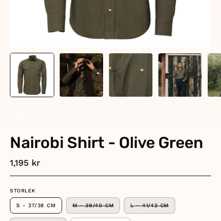
Laksen
Nairobi Shirt - Olive Green
1,195 kr
STORLEK
S - 37/38 CM
M - 39/40 CM
L - 41/42 CM