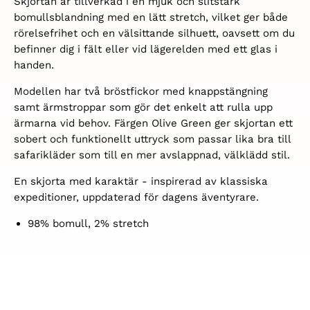
Skjortan är tillverkad i en mjuk och slitstark
bomullsblandning med en lätt stretch, vilket ger både
rörelsefrihet och en välsittande silhuett, oavsett om du
befinner dig i fält eller vid lägerelden med ett glas i
handen.
Modellen har två bröstfickor med knappstängning
samt ärmstroppar som gör det enkelt att rulla upp
ärmarna vid behov. Färgen Olive Green ger skjortan ett
sobert och funktionellt uttryck som passar lika bra till
safarikläder som till en mer avslappnad, välklädd stil.
En skjorta med karaktär - inspirerad av klassiska
expeditioner, uppdaterad för dagens äventyrare.
98% bomull, 2% stretch