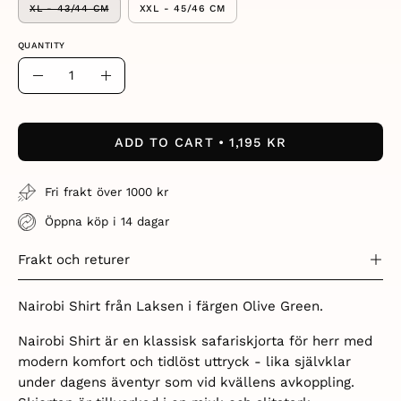
XL - 43/44 CM
XXL - 45/46 CM
QUANTITY
Quantity
Decrease
Increase
Quantity
Quantity
ADD TO CART
1,195 KR
Fri frakt över 1000 kr
Öppna köp i 14 dagar
Frakt och returer
Nairobi Shirt från Laksen i färgen Olive Green.
Nairobi Shirt är en klassisk safariskjorta för herr med
modern komfort och tidlöst uttryck - lika självklar
under dagens äventyr som vid kvällens avkoppling.