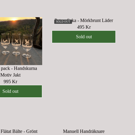
Patronficka - Mörkbrunt Läder
SOLD OUT
495 Kr
R
E
Sold out
G
U
L
A
 pack - Handskurna
R
Motiv Jakt
P
995 Kr
R
R
I
E
Sold out
C
G
E
U
4
L
9
A
5
R
K
P
 Flätat Bälte - Grönt
Manuell Handräknare