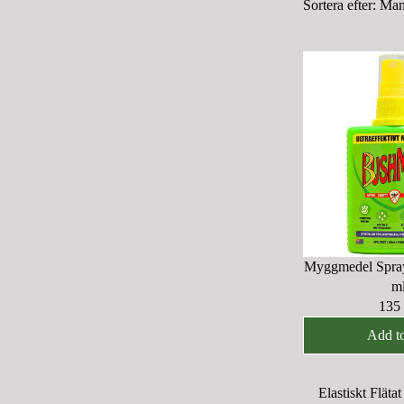
Sortera efter:
Man
Myggmedel Spra
m
135
R
E
Add to
G
U
Elastiskt Flätat
L