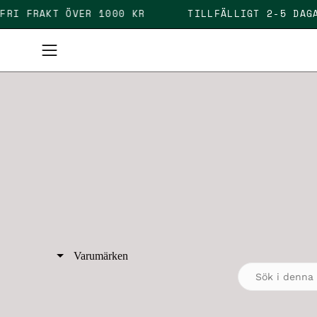
Skip
D - FRI FRAKT ÖVER 1000 KR
TILLFÄLLIGT 2-5
to
content
Open
navigation
menu
Varumärken