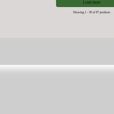
3
Load more
R
9
P
5
Showing 1 - 30 of 87 products
R
K
I
R
C
E
2
9
5
K
R
Herr
Shop
Damm
Leitfade