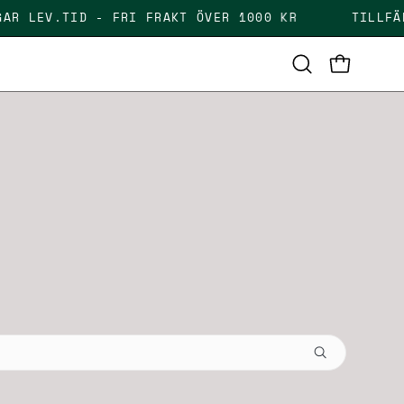
5 DAGAR LEV.TID - FRI FRAKT ÖVER 1000 KR
TI
OPEN CAR
Open
search
bar