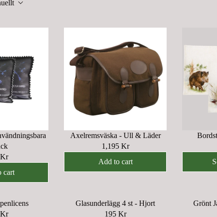
uellt
nvändningsbara
Axelremsväska - Ull & Läder
Bordst
ack
1,195 Kr
R
 Kr
E
Add to cart
S
G
 cart
U
L
apenlicens
Glasunderlägg 4 st - Hjort
Grönt J
A
 Kr
195 Kr
R