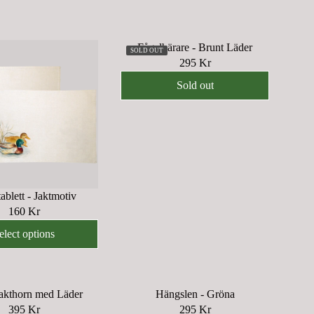
Fågelbärare - Brunt Läder
SOLD OUT
295 Kr
R
E
Sold out
G
U
L
A
R
P
R
ablett - Jaktmotiv
I
160 Kr
R
C
E
elect options
E
G
2
U
9
L
5
akthorn med Läder
Hängslen - Gröna
A
K
395 Kr
295 Kr
R