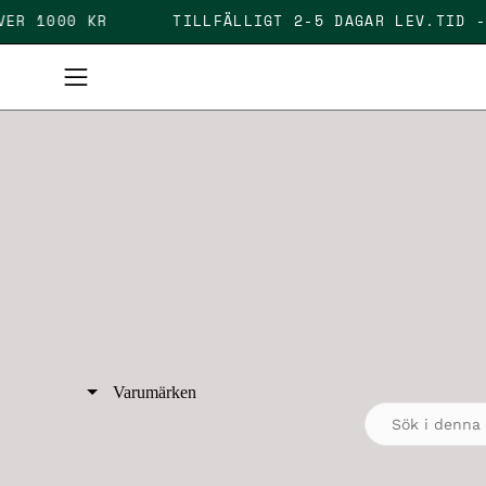
Skip
KT ÖVER 1000 KR
TILLFÄLLIGT 2-5 DAGAR LEV.T
to
content
Open
navigation
menu
Varumärken