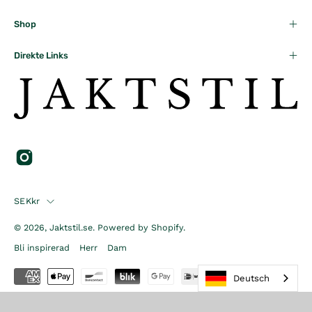
5
R
K
Shop
R
Direkte Links
Country
SEKkr
© 2026,
Jaktstil.se
.
Powered by
Shopify
.
Bli inspirerad
Herr
Dam
Deutsch