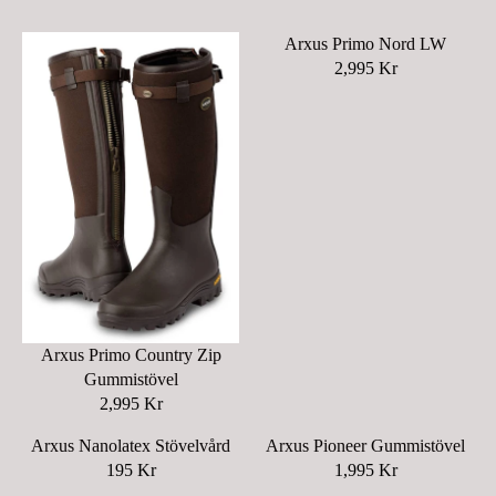
Arxus Primo Nord LW
2,995 Kr
R
E
G
U
L
A
R
P
R
I
C
E
Arxus Primo Country Zip
2
Gummistövel
,
2,995 Kr
R
9
E
9
Arxus Nanolatex Stövelvård
Arxus Pioneer Gummistövel
G
5
195 Kr
1,995 Kr
R
R
U
K