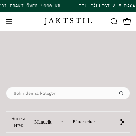
Skip
 FRI FRAKT ÖVER 1000 KR
TILLFÄLLIGT 2-5 DAG
to
content
Open
Open
OPEN
SEARCH
navigation
BAR
menu
Sortera
Manuellt
Filtrera efter
efter: