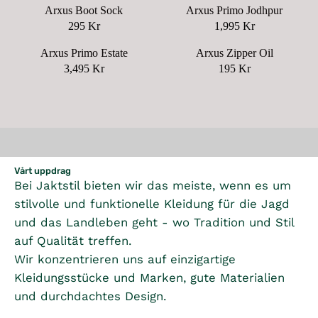
E
E
L
Arxus Boot Sock
Arxus Primo Jodhpur
R
G
G
A
295 Kr
1,995 Kr
R
R
U
U
R
E
E
L
L
Arxus Primo Estate
Arxus Zipper Oil
P
G
G
A
A
3,495 Kr
195 Kr
R
R
R
U
U
R
R
I
E
E
L
L
P
P
C
G
G
A
A
R
R
E
U
U
R
R
I
I
2
L
L
P
P
C
C
,
A
A
R
R
E
E
9
R
R
Vårt uppdrag
I
I
1
1
9
P
P
Bei Jaktstil bieten wir das meiste, wenn es um
C
C
9
,
5
R
R
stilvolle und funktionelle Kleidung für die Jagd
E
E
5
9
K
I
I
2
1
und das Landleben geht - wo Tradition und Stil
K
9
R
C
C
9
,
R
5
auf Qualität treffen.
E
E
5
9
K
Wir konzentrieren uns auf einzigartige
3
1
K
9
R
Kleidungsstücke und Marken, gute Materialien
,
9
R
5
4
5
und durchdachtes Design.
K
9
K
R