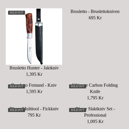
Brusletto - Bruslettokniven
SOLD OUT
695 Kr
R
E
G
U
L
A
R
P
Brusletto Hunter - Jaktkniv
R
1,395 Kr
R
I
E
C
Brusletto Femund - Kniv
Ultimate Carbon Folding
SOLD OUT
SOLD OUT
G
E
1,595 Kr
Knife
R
U
6
1,795 Kr
E
R
L
9
G
E
A
Blaser Multitool - Fickkniv
Blaser Slaktkniv Set -
5
SOLD OUT
SOLD OUT
U
G
R
795 Kr
Professional
K
R
L
U
P
1,095 Kr
R
E
R
A
L
R