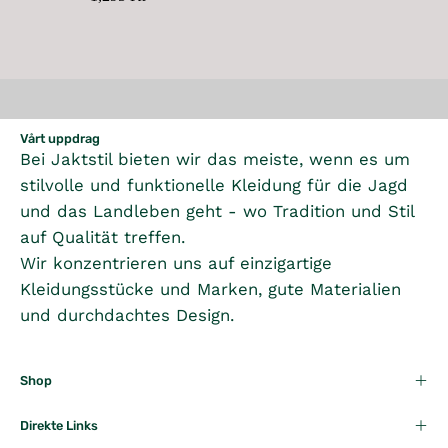
C
E
R
2
4
U
U
R
P
E
1
E
9
9
L
L
I
R
9
,
G
5
5
A
A
C
I
9
3
U
K
K
R
R
E
C
5
9
L
R
R
P
P
1
E
K
5
A
R
R
,
1
R
K
R
Vårt uppdrag
I
I
5
,
R
Bei Jaktstil bieten wir das meiste, wenn es um
P
C
C
9
8
R
stilvolle und funktionelle Kleidung für die Jagd
E
E
5
9
I
8
9
und das Landleben geht - wo Tradition und Stil
K
5
C
9
9
auf Qualität treffen.
R
K
E
5
5
R
Wir konzentrieren uns auf einzigartige
1
K
K
Kleidungsstücke und Marken, gute Materialien
,
R
R
2
und durchdachtes Design.
9
5
K
Shop
R
Direkte Links