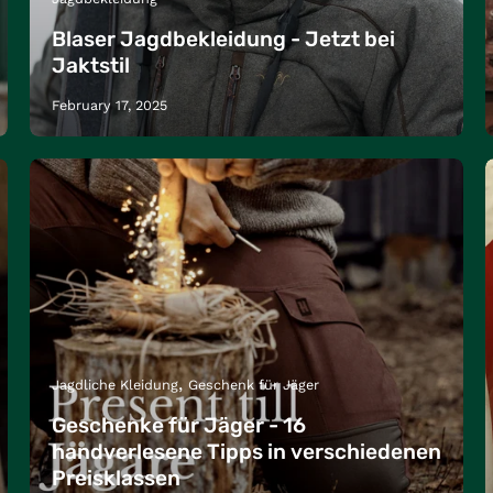
Blaser Jagdbekleidung - Jetzt bei
Jaktstil
February 17, 2025
Jagdliche Kleidung
Geschenk für Jäger
Geschenke für Jäger - 16
handverlesene Tipps in verschiedenen
Preisklassen