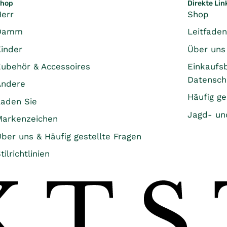
hop
Direkte Lin
Herr
Shop
Damm
Leitfade
Kinder
Über uns
Zubehör & Accessoires
Einkaufs
Datensc
Andere
Häufig ge
Laden Sie
Jagd- un
Markenzeichen
ber uns & Häufig gestellte Fragen
tilrichtlinien