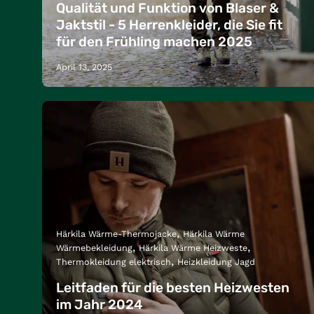
Qualität und Funktion von Blaser &
Jaktstil - 5 Herrenkleider, die Sie fit
für den Frühling machen 2025
April 13, 2025
Härkila Wärme-Thermojacke
Härkila Wärme
Wärmebekleidung
Härkila Wärme Heizweste
Thermokleidung elektrisch
Heizkleidung Jagd
Leitfaden für die besten Heizwesten
im Jahr 2024