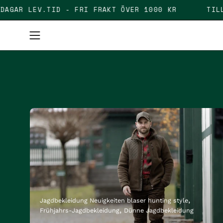
Skip
IGT 2-5 DAGAR LEV.TID - FRI FRAKT ÖVER 1000 KR
to
content
Open
navigation
menu
Jagdbekleidung Neuigkeiten blaser hunting style
Frühjahrs-Jagdbekleidung
Dünne Jagdbekleidung