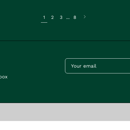
Next
1
2
3
...
8
page
nbox