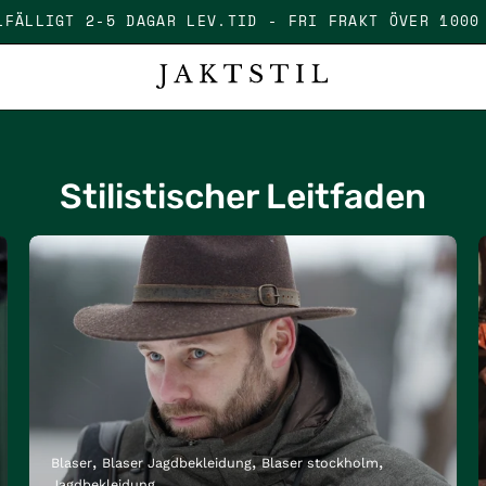
TILLFÄLLIGT 2-5 DAGAR LEV.TID - FRI FRAKT ÖV
Stilistischer Leitfaden
Blaser
Blaser Jagdbekleidung
Blaser stockholm
Jagdbekleidung