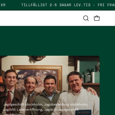
ER 1000 KR
TILLFÄLLIGT 2-5 DAGAR LEV.TID -
OPEN CAR
Open
search
bar
Jagdgeschäft stockholm
Jagdbekleidung stockholm
Jagdstil Ladeneröffnung
Jagdstil Jagdgeschäft
stockholm