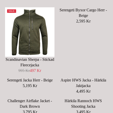
Serengeti Byxor Cargo Herr -
SALE
Beige
2,595 Kr
R
E
G
U
L
A
R
Scandinavian Sherpa - Stickad
P
Fleecejacka
R
995 Kr
497 Kr
R
I
E
C
Serengeti Jacka Herr - Beige
Aspire HWS Jacka - Härkila
G
E
5,195 Kr
Jaktjacka
R
U
2
4,495 Kr
E
R
L
,
G
E
A
Challenger Airflake Jacket -
Härkila Rannoch HWS
5
U
G
R
Dark Brown
Shooting Jacka
9
L
U
P
3,795 Kr
3,495 Kr
5