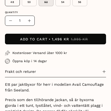
48
50
52
54
56
QUANTITY
Quantity
Decrease
Increase
Quantity
Quantity
ADD TO CART
1,496 KR
1,995 KR
Kostenloser Versand über 1000 kr
Öppna köp i 14 dagar
Frakt och returer
Ett par jaktbyxor för herr i modellen Avail Camouflage
från Seeland.
Precis som den tillhörande jackan, så är byxorna
gjorda i ett tunt,
tystlåtet, vind- och vattentätt plagg i