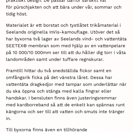
praktiskt design. De passar därför särskilt väl
för
pürschjakten och att bära under vår, sommar och
tidig höst.
Materialet är ett borstat och tystlåtet trikåmaterial i
Seelands originella InVis-kamouflage. Utöver det så
har byxorna två lager av Seelands vind- och vattentäta
SEETEX® membran som med hjälp av en vattenpelare
på 10 000/10 000mm ser till att du håller dig torr i våta
landområden samt under tuffare regnskurar.
Framtill hittar du två snedställda fickor samt en
omfångsrik ficka på det vänstra låret. Dessa har
vattentäta dragkedjor med tampar som underlättar när
du ska öppna och stänga med kalla fingrar eller
handskar. I bensluten finns även justeringsremmar
med kardborreband så att de enkelt kan spännas runt
kängorna och ser till att vatten och smuts inte tränger
in.
Till byxorna finns även en tillhörande
jacka.