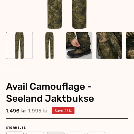
Sjælland
Avail Camouflage -
Seeland Jaktbukse
1,496 kr
1,995 kr
Save
25%
STØRRELSE