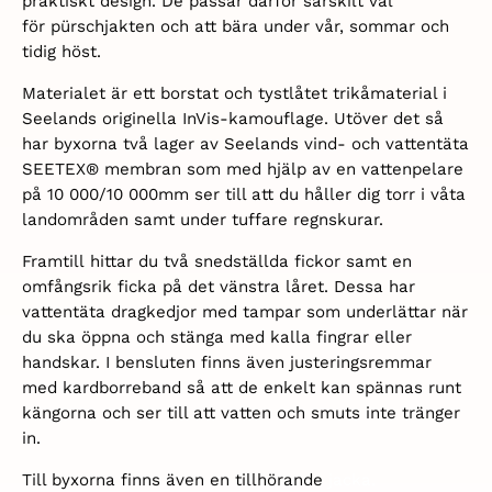
praktiskt design. De passar därför särskilt väl
för
pürschjakten och att bära under vår, sommar och
tidig höst.
Materialet är ett borstat och tystlåtet trikåmaterial i
Seelands originella InVis-kamouflage. Utöver det så
har byxorna två lager av Seelands vind- och vattentäta
SEETEX® membran som med hjälp av en vattenpelare
på 10 000/10 000mm ser till att du håller dig torr i våta
landområden samt under tuffare regnskurar.
Framtill hittar du två snedställda fickor samt en
omfångsrik ficka på det vänstra låret. Dessa har
vattentäta dragkedjor med tampar som underlättar när
du ska öppna och stänga med kalla fingrar eller
handskar. I bensluten finns även justeringsremmar
med kardborreband så att de enkelt kan spännas runt
kängorna och ser till att vatten och smuts inte tränger
in.
Till byxorna finns även en tillhörande
jacka.