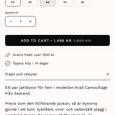
48
50
52
54
56
QUANTITY
Quantity
Decrease
Increase
Quantity
Quantity
ADD TO CART
1,496 KR
1,995 KR
Gratis frakt over 1000 kr
Öppna köp i 14 dagar
Frakt och returer
Ett par jaktbyxor för herr i modellen Avail Camouflage
från Seeland.
Precis som den tillhörande jackan, så är byxorna
gjorda i ett tunt,
tystlåtet, vind- och vattentätt plagg i