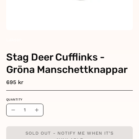
Laksen
Stag Deer Cufflinks -
Gröna Manschettknappar
695 kr
QUANTITY
Quantity
Decrease
Increase
Quantity
Quantity
SOLD OUT - NOTIFY ME WHEN IT’S